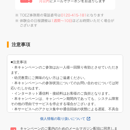
注意事項
■注意事項
・本キャンペーンのご参加はお一人様一回限り有効とさせていただき
ます。
・幼児教育にご興味のない方はご遠慮ください。
・本キャンペーンへの参加状況についてのお問い合わせについては対
応いたしかねます。
・インターネット通信料・接続料はお客様のご負担となります。
・本キャンペーンは、キャンペーン期間内であっても、システム障害
その他の理由でサービスを停止する場合がございます。
・本サービスへのアクセス集中や通信回線の状態による遅延、不具合
などにより本サービスへのアクセスや登録・表示などができないこと
個人情報の取り扱いについて
により発生した損害、または起因して発生したすべての事象につきま
しては、原因の如何によらず一切の責任を負いかねますので、あらか
キャンペーンのご案内のためのメールマガジン配信に同意しま
じめご了承ください。